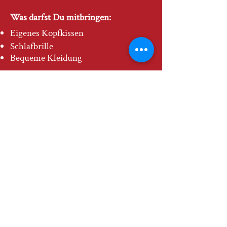
Was darfst Du mitbringen:
Eigenes Kopfkissen
Schlafbrille
Bequeme Kleidung
Zahlungsart:
Einzelsession:
Erste Möglichkeit: Du bezahlst dein
Klangbad, Fantasiereise /
Klangmeditation im Voraus bei der
Anmeldung. Somit hasst Du deinen
Platz auf sicher reserviert. Wichtig
zu wissen, es gibt kein Geld zurück.
Bei Verhinderung darfst Du jederzeit
Dein Klangbad, deine Fantasiereise